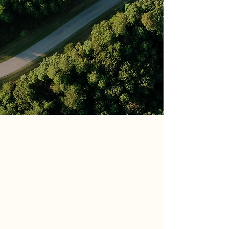
Réservez votre voiture en toute
sérénité avec Marie-Galante Location.
Nous mettons à votre disposition une
large gamme de véhicules scooters,
quads et minibus à prix attractifs.
Réservez également votre voiture en
Guadeloupe
c'est possible.
LOUEZ
CHEZ NOUS
Marie-Galante location est une entreprise locale, active sur
l'île aux 100 moulins depuis plus de 20 ans. Vous venez à
Marie-Galante en vacances ? Notre équipe se fera un plaisir
de vous accueillir et de vous conseiller sur les meilleures
adresses. Chez Marie Galante Location, vous trouverez
forcément votre bonheur avec un très grand choix de