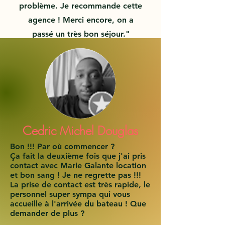
problème. Je recommande cette
agence ! Merci encore, on a
passé un très bon séjour."
Midjy
Cedric Michel Douglas
Bon !!! Par où commencer ?
Ça fait la deuxième fois que j'ai pris
contact avec Marie Galante location
et bon sang ! Je ne regrette pas !!!
La prise de contact est très rapide, le
personnel super sympa qui vous
accueille à l'arrivée du bateau ! Que
demander de plus ?